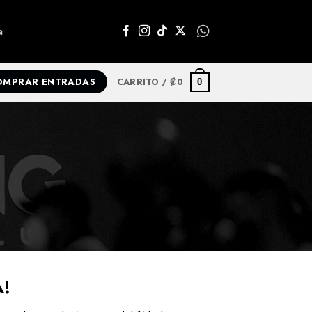
a
CARRITO /
₡
0
OMPRAR ENTRADAS
0
!