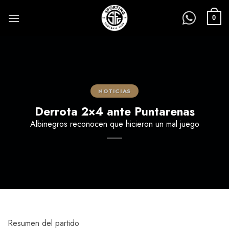
Saltar
al
0
contenido
NOTICIAS
Derrota 2×4 ante Puntarenas
Albinegros reconocen que hicieron un mal juego
Resumen del partido