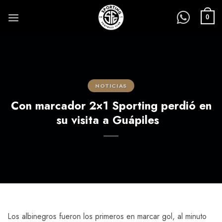
Saltar
al
0
contenido
NOTICIAS
Con marcador 2×1 Sporting perdió en
su visita a Guápiles
Los albinegros fueron los primeros en marcar gol, al minuto