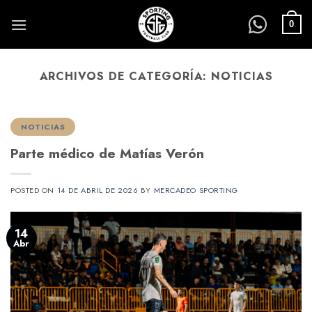
Saltar
al
0
contenido
ARCHIVOS DE CATEGORÍA:
NOTICIAS
NOTICIAS
Parte médico de Matías Verón
POSTED ON
14 DE ABRIL DE 2026
BY
MERCADEO SPORTING
14
Abr