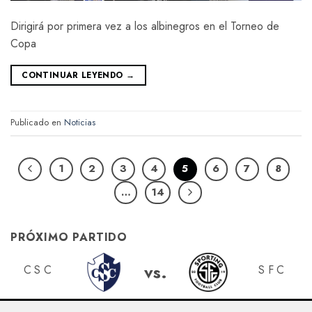
Dirigirá por primera vez a los albinegros en el Torneo de
Copa
CONTINUAR LEYENDO
→
Publicado en
Noticias
1
2
3
4
5
6
7
8
…
14
PRÓXIMO PARTIDO
vs.
CSC
SFC